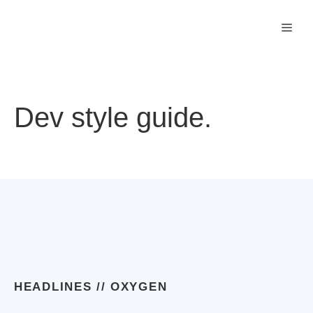
Zum
Men
Inhalt
springen
Dev style guide.
HEADLINES // OXYGEN